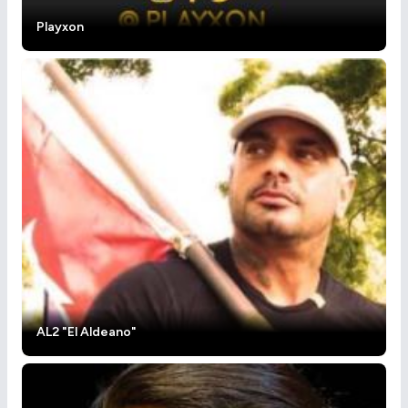
Playxon
AL2 "El Aldeano"